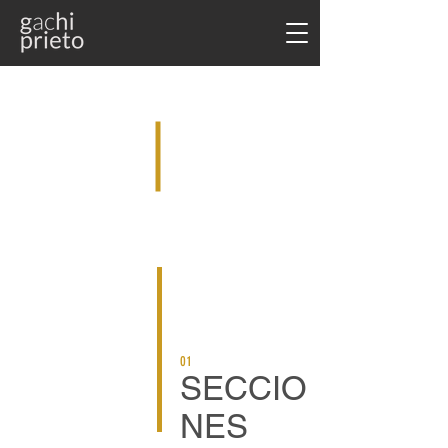
Gachi Prieto
Arte Contemporáneo
01
SECCIO
NES